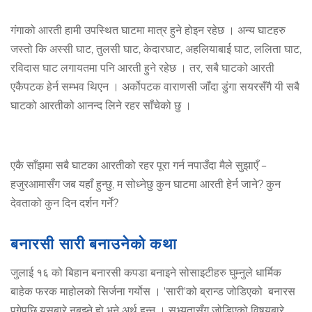
गंगाको आरती हामी उपस्थित घाटमा मात्र हुने होइन रहेछ । अन्य घाटहरु
जस्तो कि अस्सी घाट, तुलसी घाट, केदारघाट, अहलियाबाई घाट, ललिता घाट,
रविदास घाट लगायतमा पनि आरती हुने रहेछ । तर, सबै घाटको आरती
एकैपटक हेर्न सम्भव थिएन । अर्कोपटक वाराणसी जाँदा डुंगा सयरसँगै यी सबै
घाटको आरतीको आनन्द लिने रहर साँचेको छु ।
एकै साँझमा सबै घाटका आरतीको रहर पूरा गर्न नपाउँदा मैले सुझाएँ –
हजुरआमासँग जब यहाँ हुन्छु, म सोध्नेछु कुन घाटमा आरती हेर्न जाने? कुन
देवताको कुन दिन दर्शन गर्ने?
बनारसी सारी बनाउनेको कथा
जुलाई १६ को बिहान बनारसी कपडा बनाइने सोसाइटीहरु घुम्नुले धार्मिक
बाहेक फरक माहोलको सिर्जना गर्योस । 'सारी'को ब्रान्ड जोडिएको बनारस
पुगेपछि यसबारे नबुझ्ने हो भने अर्थ हुन्न । सभ्यतासँग जोडिएको विषयबारे