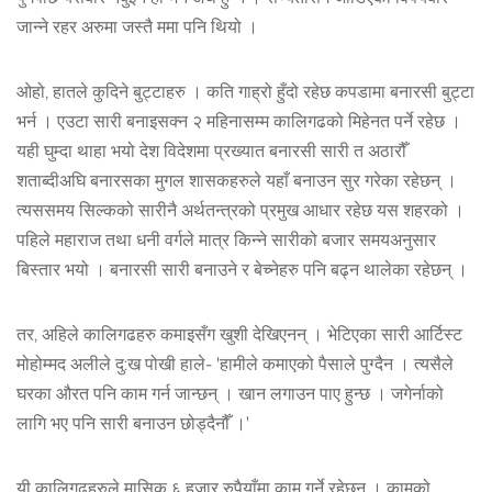
जान्ने रहर अरुमा जस्तै ममा पनि थियो ।
ओहो, हातले कुदिने बुट्टाहरु । कति गाह्रो हुँदो रहेछ कपडामा बनारसी बुट्टा
भर्न । एउटा सारी बनाइसक्न २ महिनासम्म कालिगढको मिहेनत पर्ने रहेछ ।
यही घुम्दा थाहा भयो देश विदेशमा प्रख्यात बनारसी सारी त अठारौँ
शताब्दीअघि बनारसका मुगल शासकहरुले यहाँ बनाउन सुर गरेका रहेछन् ।
त्यससमय सिल्कको सारीनै अर्थतन्त्रको प्रमुख आधार रहेछ यस शहरको ।
पहिले महाराज तथा धनी वर्गले मात्र किन्ने सारीको बजार समयअनुसार
बिस्तार भयो । बनारसी सारी बनाउने र बेच्नेहरु पनि बढ्न थालेका रहेछन् ।
तर, अहिले कालिगढहरु कमाइसँग खुशी देखिएनन् । भेटिएका सारी आर्टिस्ट
मोहोम्मद अलीले दु:ख पोखी हाले- 'हामीले कमाएको पैसाले पुग्दैन । त्यसैले
घरका ‌औरत पनि काम गर्न जान्छन् । खान लगाउन पाए हुन्छ । जगेर्नाको
लागि भए पनि सारी बनाउन छोड्दैनौँ ।'
यी कालिगढहरुले मासिक ६ हजार रुपैयाँमा काम गर्ने रहेछन् । कामको