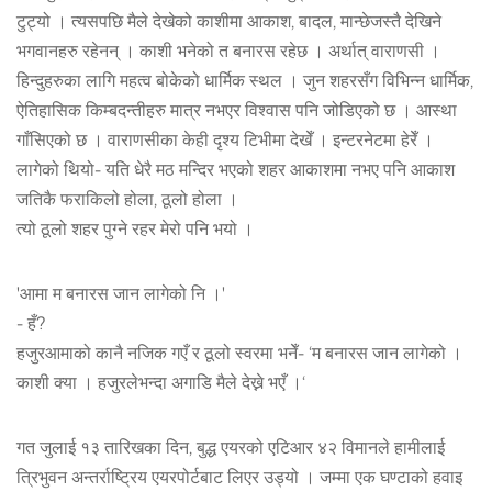
टुट्यो । त्यसपछि मैले देखेको काशीमा आकाश, बादल, मान्छेजस्तै देखिने
भगवानहरु रहेनन् । काशी भनेको त बनारस रहेछ । अर्थात् वाराणसी ।
हिन्दुहरुका लागि महत्व बोकेको धार्मिक स्थल । जुन शहरसँग विभिन्न धार्मिक,
ऐतिहासिक किम्बदन्तीहरु मात्र नभएर विश्वास पनि जोडिएको छ । आस्था
गाँसिएको छ । वाराणसीका केही दृश्य टिभीमा देखेँ । इन्टरनेटमा हेरेँ ।
लागेको थियो- यति धेरै मठ मन्दिर भएको शहर आकाशमा नभए पनि आकाश
जतिकै फराकिलो होला, ठूलो होला ।
त्यो ठूलो शहर पुग्ने रहर मेरो पनि भयो ।
'आमा म बनारस जान लागेको नि ।'
- हँ?
हजुरआमाको कानै नजिक गएँ र ठूलो स्वरमा भनेँ- ‘म बनारस जान लागेको ।
काशी क्या । हजुरलेभन्दा अगाडि मैले देख्ने भएँ ।‘
गत जुलाई १३ तारिखका दिन, बुद्ध एयरको एटिआर ४२ विमानले हामीलाई
त्रिभुवन अन्तर्राष्ट्रिय एयरपोर्टबाट लिएर उड्यो । जम्मा एक घण्टाको हवाइ