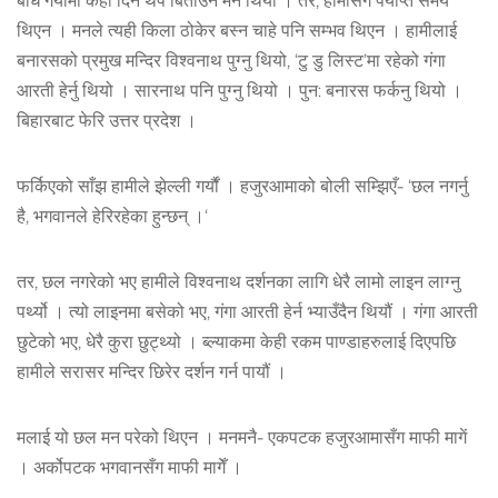
बोध गयामा केही दिन थप बिताउने मन थियो । तर, हामीसँग पर्याप्त समय
थिएन । मनले त्यही किला ठोकेर बस्न चाहे पनि सम्भव थिएन । हामीलाई
बनारसको प्रमुख मन्दिर विश्वनाथ पुग्नु थियो, ‘टु डु लिस्ट’मा रहेको गंगा
आरती हेर्नु थियो । सारनाथ पनि पुग्नु थियो । पुन: बनारस फर्कनु थियो ।
बिहारबाट फेरि उत्तर प्रदेश ।
फर्किएको साँझ हामीले झेल्ली गर्यौं । हजुरआमाको बोली सम्झिएँ- ‘छल नगर्नु
है, भगवानले हेरिरहेका हुन्छन् ।‘
तर, छल नगरेको भए हामीले विश्वनाथ दर्शनका लागि धेरै लामो लाइन लाग्नु
पर्थ्यो । त्यो लाइनमा बसेको भए, गंगा आरती हेर्न भ्याउँदैन थियौं । गंगा आरती
छुटेको भए, धेरै कुरा छुट्थ्यो । ब्ल्याकमा केही रकम पाण्डाहरुलाई दिएपछि
हामीले सरासर मन्दिर छिरेर दर्शन गर्न पायौं ।
मलाई यो छल मन परेको थिएन । मनमनै- एकपटक हजुरआमासँग माफी मागें
। अर्कोपटक भगवानसँग माफी मागेँ ।