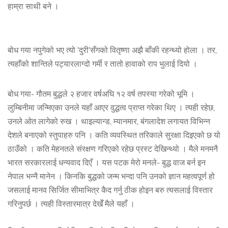
हाम्रा साथी बने ।
बोध गया नपुगेको भए त्यो 'दुरी'सँगको वितृष्णा अझै बाँकी रहन्थ्यो होला । तर,
त्यहाँको शान्तिले पट्यारलाग्दो गर्मी र तातो हावाको राप भुलाई दियो ।
बोध गया- गौतम बुद्धले २ हजार वर्षअघि १२ वर्ष तपस्या गरेको भूमि ।
लुम्बिनीमा जन्मिएका उनले यहाँ आएर वुद्धत्व प्राप्त गरेका थिए । त्यही रहेछ,
उनले ओत लागेको रुख । थाइल्यान्ड, म्यानमार, बंगलादेश लगायत विभिन्न
देशले बनाएको स्तुपाहरु पनि । कति व्यवस्थित तरिकाले सुरक्षा दिइएको छ यो
ठाउँको । कति मेहनतले संरक्षण गरिएको रहेछ प्रस्ट देखिन्थ्यो । मैले मनमनै
भारत सरकारलाई धन्यवाद दिएँ । यस पटक मेरो मनले- बुद्ध वाज बर्न इन
नेपाल भन्नै मानेन । किनकि बुद्धको जन्म भन्दा पनि उनको ज्ञान महत्वपूर्ण हो
जसलाई मानव सिर्जित सीमाभित्र कैद गर्नु ठीक होइन बरु त्यसलाई विस्तार
गरिनुपर्छ । त्यही विस्तारमात्र देखेँ मैले यहाँ ।