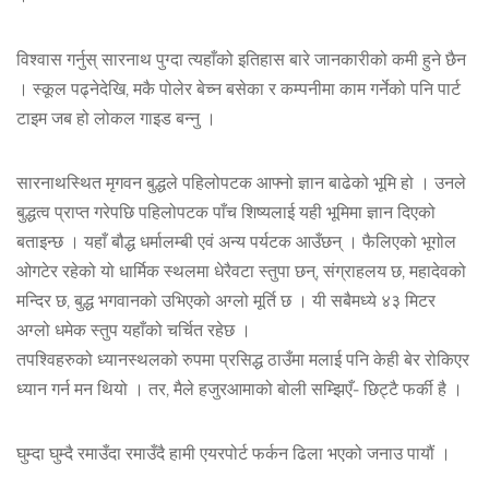
विश्वास गर्नुस् सारनाथ पुग्दा त्यहाँको इतिहास बारे जानकारीको कमी हुने छैन
। स्कूल पढ्नेदेखि, मकै पोलेर बेच्न बसेका र कम्पनीमा काम गर्नेको पनि पार्ट
टाइम जब हो लोकल गाइड बन्नु ।
सारनाथस्थित मृगवन बुद्धले पहिलोपटक आफ्नो ज्ञान बाढेको भूमि हो । उनले
बुद्धत्व प्राप्त गरेपछि पहिलोपटक पाँच शिष्यलाई यही भूमिमा ज्ञान दिएको
बताइन्छ । यहाँ बौद्ध धर्मालम्बी एवं अन्य पर्यटक आउँछन् । फैलिएको भूगोल
ओगटेर रहेको यो धार्मिक स्थलमा धेरैवटा स्तुपा छन्, संग्राहलय छ, महादेवको
मन्दिर छ, बुद्ध भगवानको उभिएको अग्लो मूर्ति छ । यी सबैमध्ये ४३ मिटर
अग्लो धमेक स्तुप यहाँको चर्चित रहेछ ।
तपश्विहरुको ध्यानस्थलको रुपमा प्रसिद्ध ठाउँमा मलाई पनि केही बेर रोकिएर
ध्यान गर्न मन थियो । तर, मैले हजुरआमाको बोली सम्झिएँ- छिट्टै फर्की है ।
घुम्दा घुम्दै रमाउँदा रमाउँदै हामी एयरपोर्ट फर्कन ढिला भएको जनाउ पायौं ।