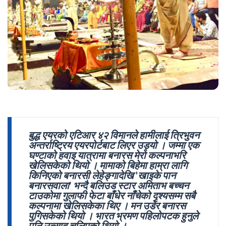
बुद्ध एयरको एटिआर ४२ विमानले हामीलाई त्रिभुवन
अन्तर्राष्ट्रिय एयरपोर्टबाट लिएर उड्यो । जम्मा एक
घण्टाको हवाइ यात्रामा बनारस मेरो कल्पनाभरि
खेलिसकेको थियो । मामाको बिहेमा हाम्रा लागि
किनिएको बनारसी लेहेङ्गादेखि 'खाइके पान
बनारसवाला' भन्दै बलिउड स्टार अमिताभ बच्चन
टाउकोमा गुलाफी फेटा बाँधेर नाँचेको दृश्यसम्म सबै
कल्पनामा खेलिसकेका थिए । मन उडेर बनारस
पुगिसकेको थियो । भारत भ्रमण पहिलोपटक हुनुले
पनि उत्साह चुलिएको थियो ।