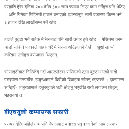
प्रकृति हेरेर दैनिक २०० देखि ३०० सम्म ज्याला लिएर काम गर्नेहरु पनि भेटिए
। अनि यिनैका मिहिनेती हातले बनाएको 'ह्यान्डलुम' सारी बजारमा किन्न भने
६ हजार देखि लाखौंसम्म पर्ने रहेछ ।
हातले बुट्टा भर्ने बाहेक मेसिनबाट पनि सारी तयार हुने रहेछ । मेसिनमा काम
चाडो सकिने भएकाले वाहरु धेरै मेसिनमा अल्झिएको देखेँ । खुशी लाग्यो
कम्तिमा उनीहरु बेरोजगार थिएनन् ।
सोसाइटीबाट निस्किँदै गर्दा आउटलेटमा राखिएको ठूला बुट्टा भएको रातो
पच्छ्यौरा मनपर्योस, हजुरआमाले दिदीको विवाहमा खोज्नु भएजस्तै । झल्यास्स
सम्झिएँ- हजुरआमाले हजुरबुवाले धर्ती छोड्नु भएदेखि रातो लगाउन छोड्नु
भइसक्यो त ।
बीएचयुको कम्पाउन्ड सफारी
परम्परादेखि अहिलेसम्म पनि नेपालबाट बनारस पढ्न जानेको लावालस्कर