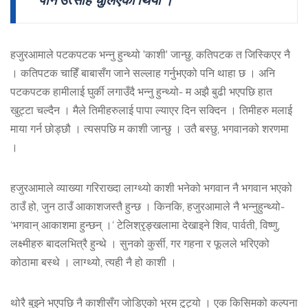
हजुरआमाले पटकपटक भन्नु हुन्थ्यो 'काशी' जान्छु, कतिपटक त जिस्किएर नै
। कतिपटक चाहिँ बाबासँग जाने सल्लाह गर्नुभएको पनि थाहा छ । अनि
पटकपटक हामीलाई घुर्की लगाउँदै भन्नु हुन्थ्यो- म अझै बुढी भएपछि हात
खुट्टा चल्दैन । मैले तिमीहरुलाई पापा ल्याएर दिन सक्दिन । तिमीहरु मलाई
माया गर्न छोड्छौ । त्यसपछि म काशी जान्छु । उतै बस्छु, भगवानको शरणमा
।
हजुरआमाले व्याख्या गरिराख्दा लाग्थ्यो काशी भनेको भगवान नै भगवान भएको
ठाउँ हो, जुन ठाउँ आकाशजस्तै हुन्छ । किनकि, हजुरआमाले नै भन्नुहुन्थ्यो-
‘भगवान् आकाशमा हुन्छन् ।‘ टेलिश्रृङ्खलामा देखाइने शिव, पार्वती, विष्णु,
लक्ष्मीहरु बादलभित्रै हुन्थे । सुनको कुर्सी, गर गहना र फूलले भरिएको
कोठामा बस्थे । लाग्थ्यो, त्यही नै हो काशी ।
थोरै बुझ्ने भएपछि नै काशीसँग जोडिएको भ्रम टुट्यो । एक किसिमको कल्पना