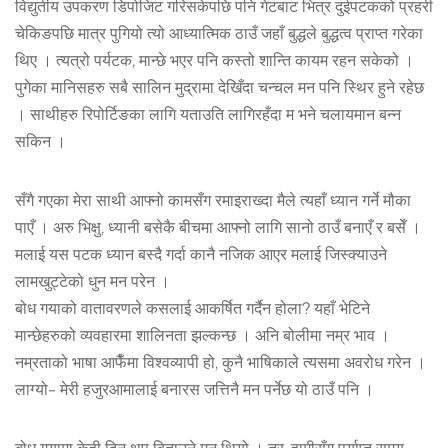
विद्युतीय उपकरण डिपोजिट गरिसकेपछि पनि गेटबाट भित्र दुईपटकको प्रहरी
चेकिङपछि मात्र पुगियो त्यो आध्यात्मिक ठाउँ जहाँ बुद्धले बुद्धत्व प्राप्त गरेका
थिए । त्यत्रो पर्यटक, मान्छे भएर पनि कस्तो शान्ति कायम रहन सकेको ।
पुगेका मानिसहरु सबै सालिन मुद्रामा देखिँदा चन्चल मन पनि स्थिर हुने रहेछ
। साथीहरु रिपोर्टिङका लागि यताउति लागिरहँदा म भने चलायमान बन्न
सकिन ।
सँगै गएका मेरा साथी आफ्नो कामसँग रमाइराख्दा मैले त्यहाँ ध्यान गर्ने मौका
पाएँ । अरु भिक्षु, ध्यानी बसेकै बीचमा आफ्नो लागि सानो ठाउँ बनाएँ र बसेँ ।
मलाई यस पटक ध्यान बस्दै गर्दा कानै नजिक आएर मलाई जिस्क्याउने
लामखुट्टेको धुन मन परेन ।
बोध गयाको वातावरणले कसलाई आकर्षित गर्दैन होला? यहाँ भेटिने
मान्छेहरुको व्यवहारमा शालिनता झल्कन्छ । अनि बोलीमा नम्र भाव ।
नम्रताको भाषा आफैँमा विश्वव्यापी हो, कुनै भाषिकाले त्यसमा अवरोध गरेन ।
लाग्यो– मेरी हजुरआमालाई बनारस जत्तिनै मन पर्नेछ यो ठाउँ पनि ।