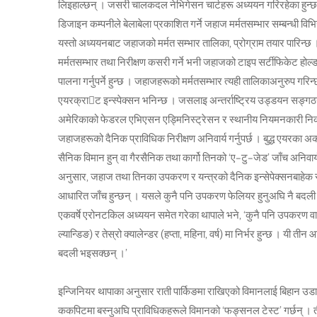
लिइहाल्छन् । जसरी चालकदल नेभिगेसन चार्टहरू अध्ययन गरिरहेका हुन्छन
डिजाइन कम्पनीले बेलाबेला प्रकाशित गर्ने जहाज मर्मतसम्भार सम्बन्धी विभ
यस्तो अध्ययनबाट जहाजको मर्मत सम्भार तालिका, प्रोग्राम तयार पारिन्
मर्मतसम्भार तथा निरीक्षण कसरी गर्ने भनी जहाजको टाइप सर्टीफिकेट होल्ड
पालना गर्नुपर्ने हुन्छ । जहाजहरूको मर्मतसम्भार त्यही तालिकाअनुरुप गरिन
एयरक्राट इन्स्पेक्सन भनिन्छ । जसलाइ अन्तर्राष्ट्रिय उड्डयन सङ्ग
अमेरिकाको फेडरल एभिएसन एड्मिनिस्ट्रेसन र स्थानीय नियमनकारी निकाय
जहाजहरूको दैनिक प्राविधिक निरीक्षण अनिवार्य गर्नुपर्छ । बुद्ध एयरका अ
सैनिक विमान हुन् वा गैरसैनिक तथा कार्गो तिनको ‘ए–टु–जेड’ जाँच अनिवार
अनुसार, जहाज तथा तिनका उपकरण र यन्त्रको दैनिक इन्सेपेक्सनबाहेक समय
आधारित जाँच हुन्छन् । यसले कुनै पनि उपकरण फेलियर हुनुअघि नै बदली 
एकवर्षे एरोनटकिल अध्ययन समेत गरेका थापाले भने, ‘कुनै पनि उपकरण व
ल्यान्डिङ) र तेस्रो क्यालेन्डर (हप्ता, महिना, वर्ष) मा निर्भर हुन्छ । यी 
बदली भइसक्छन् ।’
इन्जिनियर थापाका अनुसार राती पार्किङमा राखिएको विमानलाई बिहान उडा
ककपिटमा बस्नुअघि प्राविधिकहरूले विमानको ‘फङ्सनल टेस्ट’ गर्छन् । ती