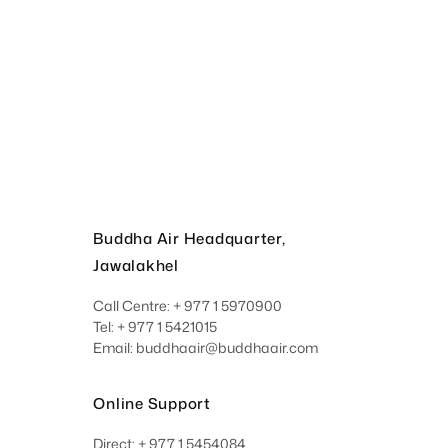
Buddha Air Headquarter,
Jawalakhel
Call Centre: + 977 1 5970900
Tel: + 977 1 5421015
Email: buddhaair@buddhaair.com
Online Support
Direct: + 977 1 5454084