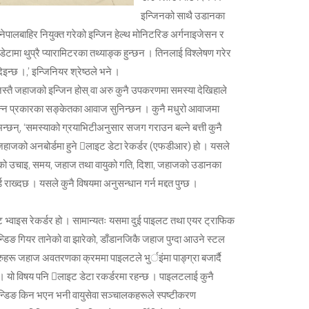
इन्जिनको साथै उडानका
 नेपालबाहिर नियुक्त गरेको इन्जिन हेल्थ मोनिटरिङ अर्गनाइजेसन र
डेटामा थुप्रै प्यारामिटरका तथ्याङ्क हुन्छन । तिनलाई विश्लेषण गरेर
दिइन्छ ।,’ इन्जिनियर श्रेष्ठले भने ।
जस्तै जहाजको इन्जिन होस् वा अरु कुनै उपकरणमा समस्या देखिहाले
भिन्न प्रकारका सङ्केतका आवाज सुनिन्छन । कुनै मधुरो आवाजमा
ठ भन्छन्, ‘समस्याको ग्रयाभिटीअनुसार सजग गराउन बल्ने बत्ती कुनै
को जहाजको अनबोर्डमा हुने लाइट डेटा रेकर्डर (एफडीआर) हो । यसले
ानको उचाइ, समय, जहाज तथा वायुको गति, दिशा, जहाजको उडानका
ख्दछ । यसले कुनै विषयमा अनुसन्धान गर्न मद्दत पुग्छ ।
वाइस रेकर्डर हो । सामान्यतः यसमा दुई पाइलट तथा एयर ट्राफिक
्डिङ गियर तानेको वा झारेको, डाँडानजिकै जहाज पुग्दा आउने स्टल
्रुहरू जहाज अवतरणका क्रममा पाइलटले भुर्इंमा पाङ्ग्रा बजार्दै
 । यो विषय पनि लाइट डेटा रकर्डरमा रहन्छ । पाइलटलाई कुनै
्यान्डिङ किन भएन भनी वायुसेवा सञ्चालकहरूले स्पष्टीकरण