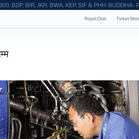
300; BDP, BIR, JKR, BWA, KEP, SIF & PHH. BUDDHA-
Royal Club
Ticket Sta
म्म