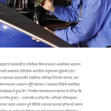
पछि पाइलटले काठमाडौं वा नजिकैका विमानस्थलमा आकस्मिक अवतरण
मय नेपाली आकाशमा उडिरहेका आन्तरिक वायुयानका दुईमध्ये एउटा
ङ वा जहाजका पाङग्रासँग सम्बन्धित ल्यान्डिङ गियरका समस्या, चरा
िमानस्थलमा अवतरण नहुँदै समाचार र यात्रुका भिडियो सामाजिक
्र्याइ पो हुन्छ कि ? नियमित मर्मतसम्भारमा बेवास्ता पो गरिन्छ कि
रानीमा हुन्छन् । उडानपछि वा हरेक दिन अनिवार्य जाँचपड्ताल
िमानमा जहाज अवतरण हुने बित्तिकै उडानका क्रममा इन्जिनले सामना