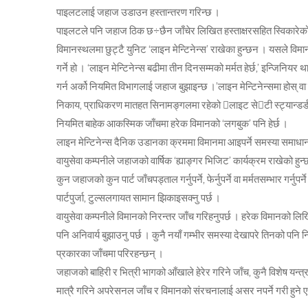
पाइलटलाई जहाज उडाउन हस्तान्तरण गरिन्छ ।
पाइलटले पनि जहाज ठिक छ÷छैन जाँचेर लिखित हस्ताक्षरसहित स्विकारेको 
विमानस्थलमा छुट्टै युनिट ‘लाइन मेन्टिनेन्स’ राखेका हुन्छन । यसले व
गर्ने हो । ‘लाइन मेन्टिनेन्स बढीमा तीन दिनसम्मको मर्मत हेर्छ,’ इन्जिनियर
गर्न अर्को नियमित विभागलाई जहाज बुझाइन्छ ।’लाइन मेन्टिनेन्समा होस् 
निकाय, प्राधिकरण मातहत सिनामङ्गलमा रहेको लाइट सेटी स्ट्यान्डर्ड व
नियमित बाहेक आकस्मिक जाँचमा हरेक विमानको ‘लगबुक’ पनि हेर्छ ।
लाइन मेन्टिनेन्स दैनिक उडानका क्रममा विमानमा आइपर्ने समस्या समाधा
वायुसेवा कम्पनीले जहाजको वार्षिक ‘ह्याङ्गर भिजिट’ कार्यक्रम राखेको हुन्
कुन जहाजको कुन पार्ट जाँचपड्ताल गर्नुपर्ने, फेर्नुपर्ने वा मर्मतसम्भार गर्नुप
पार्टपुर्जा, टुल्सलगायत सामान झिकाइसक्नु पर्छ ।
वायुसेवा कम्पनीले विमानको निरन्तर जाँच‍ गरिहनुपर्छ । हरेक विमानक
पनि अनिवार्य बुझाउनु पर्छ । कुनै नयाँ गम्भीर समस्या देखापरे तिनको प
प्रकारका जाँचमा परिरहन्छन् ।
जहाजको बाहिरी र भित्री भागको आँखाले हेरेर गरिने जाँच, कुनै विशेष
मात्रै गरिने अपरेसनल जाँच र विमानको संरचनालाई असर नपर्ने गरी हुने