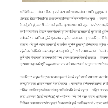
गतिविधि डाउनलोड गरीन्छ । त्यो डेटा सर्भरमा अपलोड गरेपछि बुद्ध एयरले
लाइट डेटा मोनिटरिङ तथा एनलाइसिस गर्ने एजेन्सीसमक्ष पुग्छ । ‘त्यस्ता 
के गर्नु पर्ने हो, कसरी मर्मत गर्ने हामीलाई आवश्यक पर्ने सूचना अपरेटरलाई 
सयौं प्यारामिटर देखिने ककपिटको ड्यासबोर्डमा पाइलटलाई चुरोटको धुवाँ
बत्ती बलेर वा ध्वनि वा दुबैले एकसाथ सङ्केत जनाउछन् । ‘ककपिटमा वि
बज्छन भने कुनै ध्वनि कानलाई नै कर्कस सुनिने हुन्छन्,’ इन्जिनियर श्रेष्
पहेलोजस्तै देखिने एम्बर लाइट बल्छन् भने कुनै रातो रङमा बल्छन ।’अर्
कुनै पनि विमानको उडानका विभिन्न अवस्थाहरूको रेकर्ड राख्दछ । विम
क्रममा जहाजको एटिच्यूडलगायत सय बढी मापदण्डको अनुगमन तथा रेकर्ड रा
ककपिट र जहाजभित्रका आवाजहरूको रेकर्ड रहने अर्को उपकरण ककपिट भ्
कन्ट्रोलरका आवाजहरूको रेकर्ड रहन्छ । यसबाहेक इन्जिनको हल्ला, ल्यान
वार्निङ, क्याबिनक्रुसँगका संवाद आदिको पनि रेकर्ड रहन्छ । अहिले त यात
कडा अवतरण (हार्ड ल्यान्डिङ) गरे÷गरेनन भन्ने पनि चाल पाउन थालिसके
निश्चित उडानमा त्यस्तो भहाइले के कारणले हार्ड ल्यान्डिङ भयो ? सफ्ट ल