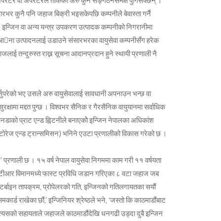
 अपरेटर वा अपरेटरले तोकेका अरु कुनै सङ्गठनसमक्ष पुगिसक्छन् ।
ंसारभर कुनै पनि जहाज बिक्री भइसकेपछि कम्पनीले बेवास्ता गर्नै
 इन्जिन वा अन्य यन्त्र उपकरण उत्पादक कम्पनीको निगरानीमा
ले आना उत्पादनलाई उडाउने संसारभरका वायुसेवा कम्पनीसँग हरेक
ाई तन्दुरुस्त राख्न सूचना आदानप्रदान हुने स्थायी प्रणाली नै
गर्नुपरेको भए उसले अरु वायुसेवालाई सावधानी अपनाउन भन्छ वा
क्षामा मद्दत पुग्छ । विश्वभर सैनिक र गैरसैनिक वायुयानमा सर्वाधिक
्यानडाको प्राट एन्ड ह्विटनीले बनाएकोे इन्जिन नेपालका अधिकांश
 स्टोरेज एन्ड ट्रान्समिसन) भनिने एउटा प्रणालीको विकास गरेको छ ।
रणाली छ । १५ वर्ष नेपाल वायुसेवा निगममा काम गरी ११ वर्षयता
वटा एटीआर विमानमध्ये फास्ट प्रविधि जडान गरिएका ८ वटा जहाज जब
 टर्बाइन तापक्रम, प्रोपेलरको गति, इन्जिनको गतिलगायतका सयौं
कार्ड राखेका छौं,’ इन्जिनियर श्रेष्ठले भने, ‘जस्तो कि काठमाडौंबाट
 त्यसको सहायताले जहाजले काठमाडौंदेखि धनगढी उड्दा दुबै इन्जिन