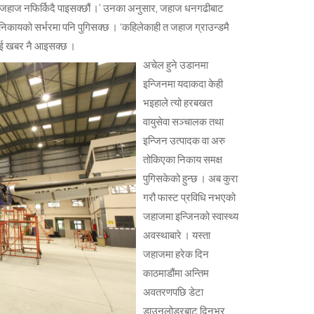
मीले जहाज नफिर्किदै पाइसक्छौं ।’ उनका अनुसार, जहाज धनगढीबाट
हेर्ने निकायको सर्भरमा पनि पुगिसक्छ । ‘कहिलेकाही त जहाज ग्राउन्डमै
ीलाई खबर नै आइसक्छ ।
अचेल हुने उडानमा
इन्जिनमा यदाकदा केही
भइहाले त्यो हरबखत
वायुसेवा सञ्चालक तथा
इन्जिन उत्पादक वा अरु
तोकिएका निकाय समक्ष
पुगिसकेको हुन्छ । अब कुरा
गरौ फास्ट प्रविधि नभएको
जहाजमा इन्जिनको स्वास्थ्य
अवस्थाबारे । यस्ता
जहाजमा हरेक दिन
काठमाडौंमा अन्तिम
अवतरणपछि डेटा
डाउनलोडरबाट दिनभर