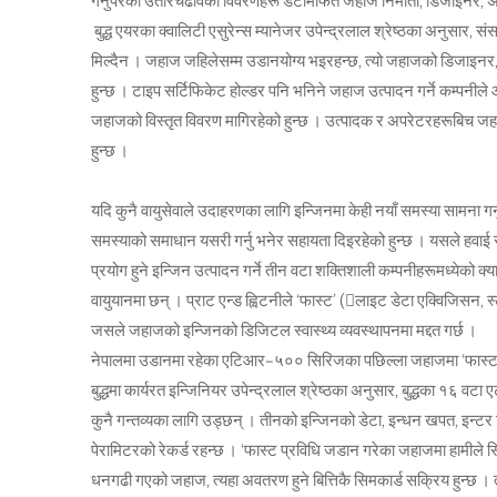
गर्नुपरेका उतारचढावका विवरणहरू डेटामार्फत जहाज निर्माता, डिजाइनर,
बुद्ध एयरका क्वालिटी एसुरेन्स म्यानेजर उपेन्द्रलाल श्रेष्ठका अनुसार, स
मिल्दैन । जहाज जहिलेसम्म उडानयोग्य भइरहन्छ, त्यो जहाजको डिजाइनर,
हुन्छ । टाइप सर्टिफिकेट होल्डर पनि भनिने जहाज उत्पादन गर्ने कम्पनी
जहाजको विस्तृत विवरण मागिरहेको हुन्छ । उत्पादक र अपरेटरहरूबिच जहाजल
हुन्छ ।
यदि कुनै वायुसेवाले उदाहरणका लागि इन्जिनमा केही नयाँ समस्या सामना 
समस्याको समाधान यसरी गर्नु भनेर सहायता दिइरहेको हुन्छ । यसले हवाई सुर
प्रयोग हुने इन्जिन उत्पादन गर्ने तीन वटा शक्तिशाली कम्पनीहरूमध्येको क
वायुयानमा छन् । प्राट एन्ड ह्विटनीले ‘फास्ट’ (लाइट डेटा एक्विजिसन,
जसले जहाजको इन्जिनको डिजिटल स्वास्थ्य व्यवस्थापनमा मद्दत गर्छ ।
नेपालमा उडानमा रहेका एटिआर–५०० सिरिजका पछिल्ला जहाजमा ‘फास्ट’ प्
बुद्धमा कार्यरत इन्जिनियर उपेन्द्रलाल श्रेष्ठका अनुसार, बुद्धका १६ 
कुनै गन्तव्यका लागि उड्छन् । तीनको इन्जिनको डेटा, इन्धन खपत, इन्टर
पेरामिटरको रेकर्ड रहन्छ । ‘फास्ट प्रविधि जडान गरेका जहाजमा हामीले सिम
धनगढी गएको जहाज, त्यहा अवतरण हुने बित्तिकै सिमकार्ड सक्रिय हुन्छ ।