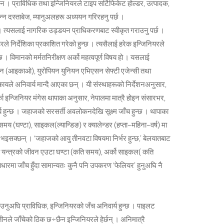
 । प्राविधिक तथा इन्जिनियरले टाइप सर्टिफिकेट होल्डर, उत्पादक,
िन्न दस्ताबेज, म्यानुअलहरू अध्ययन गरिरहनु पर्छ ।
छ । त्यसलाई नागरिक उड्डयन प्राधिकरणबाट स्वीकृत गराउनु पर्छ ।
रले निर्देशिका प्रकाशित गरेको हुन्छ । त्यसैलाई हरेक इन्जिनियरले
्छ । विमानको मर्मतनिरीक्षण अर्को महत्वपूर्ण विषय हो । यसलाई
ठन (आइकाओ), युरोपियन युनियन एभिएसन सेफ्टी एजेन्सी तथा
ले अनिवार्य मान्दै आएका छन् । यी संस्थाहरूको निर्देशनअनुसार,
र्का इन्जिनियर मंगेस थापाका अनुसार, नेपालमा मात्रै होइन संसारभर,
्य हुन्छ । जहाजको सरसर्ती अवलोकनदेखि सूक्ष्म जाँच हुन्छ । थापाका
 (घण्टा), साइकल(ल्यान्डिङ) र क्यालेन्डर (हप्ता–महिना–वर्ष) मा
भइसक्छन् । ‘जहाजको आयु तीनवटा विषयमा निर्भर हुन्छ,’ बेलयातबाट
ा यन्त्रको जीवन एउटा घण्टा (कति समय), अर्को साइकल( कति
तीन आधारमा जाँच हुँदा सामान्यतः कुनै पनि उपकरण ‘फेलियर’ हुनुअघि नै
उनुअघि प्राविधिक, इन्जिनियरको जँच अनिवार्य हुन्छ । पाइलट
नले जाँचेको ठिक छ÷छैन इन्जिनियरले हेर्छन् । अनिमात्रै