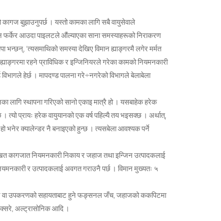
कागज बुझाउनुपर्छ । यस्तो कामका लागि सबै वायुसेवाले
िमान फर्केर आउदा पाइलटले औंल्याएका साना समस्याहरूको निराकरण
 थापा भन्छन्, ‘त्यसमाथिको समस्या देखिए विमान ह्याङ्गरमै लगेर मर्मत
वा ह्याङ्गरमा रहने प्राविधिक र इन्जिनियरले गरेका कामको नियमनकारी
िभागले हेर्छ । मापदण्ड पालना गरे÷नगरेको विभागले बेलाबेला
नका लागि स्थापना गरिएको सानो एकाइ मात्रै हो । यसबाहेक हरेक
छ । त्यो प्रायः हरेक वायुयानको एक वर्ष पहिल्यै तय भइसक्छ । अर्थात्,
र्ने हो भनेर क्यालेन्डर नै बनाइएको हुन्छ । त्यसबेला आवश्यक पर्ने
ो लिखित कागजात नियमनकारी निकाय र जहाज तथा इन्जिन उत्पादकलाई
नि नियमनकारी र उत्पादकलाई अवगत गराउनै पर्छ । विमान मुख्यतः ५
 यन्त्र वा उपकरणको सहायताबाट हुने फङ्सनल जँच, जहाजको ककपिटमा
 एक्सरे, अल्ट्रासोनिक आदि ।