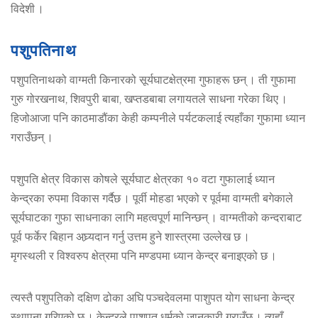
विदेशी ।
पशुपतिनाथ
पशुपतिनाथको वाग्मती किनारको सूर्यघाटक्षेत्रमा गुफाहरू छन् । ती गुफामा
गुरु गोरखनाथ, शिवपुरी बाबा, खप्तडबाबा लगायतले साधना गरेका थिए ।
हिजोआजा पनि काठमाडौंका केही कम्पनीले पर्यटकलाई त्यहाँका गुफामा ध्यान
गराउँछन् ।
पशुपति क्षेत्र विकास कोषले सूर्यघाट क्षेत्रका १० वटा गुफालाई ध्यान
केन्द्रका रुपमा विकास गर्दैछ । पूर्वी मोहडा भएको र पूर्वमा वाग्मती बगेकाले
सूर्यघाटका गुफा साधनाका लागि महत्वपूर्ण मानिन्छन् । वाग्मतीको कन्दराबाट
पूर्व फर्केर बिहान अघ्र्यदान गर्नु उत्तम हुने शास्त्रमा उल्लेख छ ।
मृगस्थली र विश्वरुप क्षेत्रमा पनि मण्डपमा ध्यान केन्द्र बनाइएको छ ।
त्यस्तै पशुपतिको दक्षिण ढोका अघि पञ्चदेवलमा पाशुपत योग साधना केन्द्र
स्थापना गरिएको छ । केन्द्रले पाशुपत धर्मको जानकारी गराउँछ । त्यहाँ