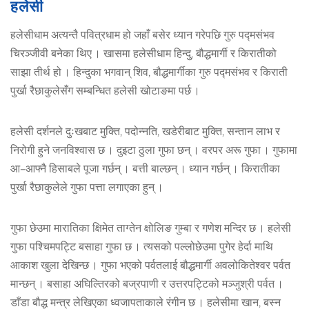
हलेसी
हलेसीधाम अत्यन्तै पवित्रधाम हो जहाँ बसेर ध्यान गरेपछि गुरु पद्मसंभव
चिरञ्जीवी बनेका थिए । खासमा हलेसीधाम हिन्दु, बौद्धमार्गी र किरातीको
साझा तीर्थ हो । हिन्दुका भगवान् शिव, बौद्धमार्गीका गुरु पद्मसंभव र किराती
पुर्खा रैछाकुलेसँग सम्बन्धित हलेसी खोटाङमा पर्छ ।
हलेसी दर्शनले दुःखबाट मुक्ति, पदोन्नति, खडेरीबाट मुक्ति, सन्तान लाभ र
निरोगी हुने जनविश्वास छ । दुइटा ठुला गुफा छन् । वरपर अरू गुफा । गुफामा
आ–आफ्नै हिसाबले पूजा गर्छन् । बत्ती बाल्छन् । ध्यान गर्छन् । किरातीका
पुर्खा रैछाकुलेले गुफा पत्ता लगाएका हुन् ।
गुफा छेउमा मारातिका क्षिमेत ताग्तेन क्षोलिङ गुम्बा र गणेश मन्दिर छ । हलेसी
गुफा पश्चिमपट्टि बसाहा गुफा छ । त्यसको पल्लोछेउमा पुगेर हेर्दा माथि
आकाश खुला देखिन्छ । गुफा भएको पर्वतलाई बौद्धमार्गी अवलोकितेश्वर पर्वत
मान्छन् । बसाहा अघिल्तिरको बज्रपाणी र उत्तरपट्टिको मञ्जुश्री पर्वत ।
डाँडा बौद्ध मन्त्र लेखिएका ध्वजापताकाले रंगीन छ । हलेसीमा खान, बस्न