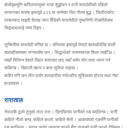
बोधीवृक्षमुनि कपिलवस्तुका राजा शुद्धोदन र रानी मायादेवीको पहिलो
सन्तानका रूपमा इसापूर्व ६२३ मा जन्मेका थिए गौतम बुद्ध । तिलौराकोट
दरबारबाट माइती देवदह जान हिँडेकी मायादेवीले पुष्करिणी पोखरीछेउमा
सिद्र्धाथलाई जन्म दिइन् ।
लुम्बिनीमा मायादेवी मन्दिर छ । मन्दिरमा इसापूर्व तेस्रो शताब्दीदेखि सातौं
शताब्दीसम्मका भग्नावशेष छन् । सिद्धार्थको जन्मस्मारक शिला त्यहीँ छ ।
त्यहाँ विभिन्न देशले विहार बनाएका छन् जहाँ बसेर योग तथा ध्यान गर्न
सकिन्छ । बिहारमै खाना र बास सुविधा पाइन्छ ।
बाहिर पनि छन् तीन दर्जन हाराहारीमा पर्यटकीय सुविधाका होटल तथा गेष्ट
हाउसहरू ।
राराताल
नेपालकै ठूलो मुगुको ताल रारा । छिनछिनमा पानीको रङ बदलिन्छ । पानी
कहिले नीलो बन्छ, कहिले कालो, कहिले सेतो । आकाशको रङसँगै पानीको
रङ बदलिन्छ । बादल लागेर आकाश कालो हुँदा तालको पानी कालो देखिन्छ ।