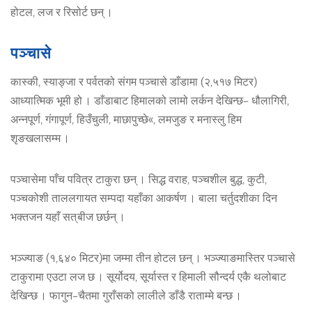
होटल, लज र रिसोर्ट छन् ।
पञ्चा
से
कास्की, स्याङ्जा र पर्वतको संगम पञ्चासे डाँडामा (२,५१७ मिटर)
आध्यात्मिक भूमी हो । डाँडाबाट हिमालको लामो लर्कन देखिन्छ– धौलागिरी,
अन्नपूर्ण, गंगापूर्ण, हिउँचुली, माछापुच्छे«, लमजुङ र मनास्लु हिम
शृङखलासम्म ।
पञ्चासेमा पाँच पवित्र टाकुरा छन् । सिद्ध वराह, पञ्चशील बुद्ध, कुटी,
पञ्चकोशी ताललगायत सम्पदा यहाँका आकर्षण । बाला चर्तुदशीका दिन
भक्तजन यहाँ सत् बीज छर्छन् ।
भञ्ज्याङ (१,६४० मिटर)मा जम्मा तीन होटल छन् । भञ्ज्याङमास्तिर पञ्चासे
टाकुरामा एउटा लज छ । सूर्योदय, सूर्यास्त र हिमाली सौन्दर्य एकै थलोबाट
देखिन्छ । फागुन–चैतमा गुराँसको लालीले डाँडै राताम्मे बन्छ ।