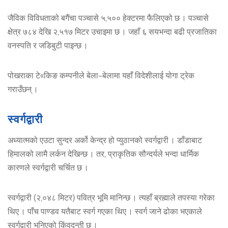
जैविक विविधताको बगैंचा पञ्चासे ५,५०० हेक्टरमा फैलिएको छ । पञ्चासे
क्षेत्र ७८४ देखि २,५१७ मिटर उचाइमा छ । जहाँ ६ सयभन्दा बढी प्रजातिका
वनस्पति र जडिबुटी पाइन्छ ।
पोखराका टे«किङ कम्पनीले बेला–बेलामा यहाँ विदेशीलाई योगा ट्रेक
गराउँछन् ।
स्वर्गद्वारी
अध्यात्मको एउटा सुन्दर अर्को केन्द्र हो प्युठानको स्वर्गद्वारी । डाँडाबाट
हिमालको लामै लर्कन देखिन्छ । तर, प्राकृतिक सौन्दर्यले भन्दा धार्मिक
कारणले स्वर्गद्वारी चर्चित छ ।
स्वर्गद्वारी (२,०४८ मिटर) पवित्र भूमि मानिन्छ । त्यहाँ ब्रह्माले तपस्या गरेका
थिए । पाँच पाण्डव यतैबाट स्वर्ग गएका थिए । स्वर्ग जाने ढोका भएकाले
स्वर्गद्वारी भनिएको किंवदन्ती छ ।