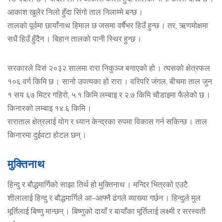
आकाश खुलेर निलो हुँदा सिंगो ताल निलाम्मे बन्छ ।
तालको पूर्वमा छायाँनाथ हिमाल छ जसमा वर्षैभर हिउँ हुन्छ । तर, ऋणमोक्षमा
सधैं हिउँ हुँदैन । बिहान तालको पानी स्थिर हुन्छ ।
सरकारले विसं २०३२ सालमा रारा निकुञ्ज बनाएको हो । त्यसको क्षेत्रफल
१०६ वर्ग किमि छ । सानो उपत्यका हो रारा । वरिपरि जंगल, बीचमा ताल जुन
१ सय ६७ मिटर गहिरो, ५.१ किमि लम्बाइ र २.७ किमि चौडाइमा फैलेको छ ।
किनारको लम्बाइ १४.६ किमि ।
राराताल क्षेत्रलाई योग र ध्यान केन्द्रका रुपमा विकास गर्न सकिन्छ । ताल
किनारमा दुईवटा होटल छन् ।
मुक्तिनाथ
हिन्दु र बौद्धमार्गिको साझा तिर्थ हो मुक्तिनाथ । मन्दिर भित्रको एउटै
शीलालाई हिन्दु र बौद्धमार्गिले आ–आफ्नै ढंगले व्याख्या गर्छन । हिन्दुले मुल
मूर्तिलाई बिष्णु मान्छन् । बिष्णुको दायाँ र बायाँका मूर्तिलाई लक्ष्मी र सरस्वती