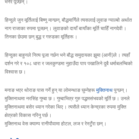
भनेर पूज्छन् ।
हिन्दुले जुन मूर्तिलाई बिष्णु मान्छन्, बौद्धमार्गिले त्यसलाई लुवाङ ग्याल्बो अर्थात
नाग राजाका रुपमा पूज्छन् । लुवाङको दायाँ बायाँका मूर्ति चाहिँ नागदेवी ।
तिनका छेउमा छन् बुद्ध र गरुडका मूर्तिहरू ।
हिन्दुका बाहुनले नित्य पूजा गर्छन भने बौद्ध समुदायका झुमा (आनी)ले । त्यहाँ
दर्शन गरे र १०८ धारा र जलकुण्डमा नुहाउँदा पाप पखालिने दुबै धर्माबलम्बिको
विश्वास छ ।
मनाङ भएर थोराङ पास गर्ने हुन् या लोमन्थाङ घुम्नेहरू
मुक्तिनाथ
पुग्छन् ।
मुक्तिनाथमा नरसिंह गुम्बा छ । गुम्बाभित्र गुरु पद्धमसंभवको मूर्ति छ । उनले
मुक्तिनाथमा बसेर ध्यान गरेका थिए । त्यसैले ध्यान केन्द्रका रुपमा मुक्ति
क्षेत्रको विकास गरिनु पर्छ ।
मुक्तिनाथ वेस क्याम्प रानीपौवामा होटल, लज र रेस्टुँरा छन् ।