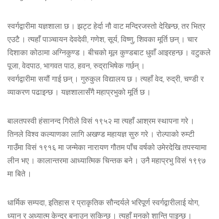
स्वर्गद्वारीमा यज्ञशाला छ । झट्ट हेर्दा नौ वाट मन्दिरजस्तो देखिन्छ, तर भित्र
एउटै । त्यहाँ पाञ्चायन देवदेवी, गणेश, सूर्य, विष्णु, शिवका मूर्ति छन् । चार
दिशाका कोठामा अग्निकुण्ड । बीचको मूल कुण्डबाट धुवाँ आइरहन्छ । वटुकले
पूजा, वेदपाठ, भागवत पाठ, हवन, रुद्राभिषेक गर्छन् ।
स्वर्गद्वारीमा सयौं गाई छन् । गुरुकुल विद्यालय छ । त्यहाँ वेद, रुद्री, चण्डी र
व्याकरण पढाइन्छ । यज्ञशालासँगै महाप्रभुको मूर्ति छ ।
बालतपस्वी हंसानन्द गिरीले विसं १९५२ मा त्यहाँ आश्रम स्थापना गरे ।
तिनले विश्व कल्याणका लागि अखण्ड महायज्ञ सुरु गरे । रोल्पाको रुम्टी
गाउँमा विसं १९१६ मा जन्मेका नारायण गौतम पाँच वर्षको उमेरदेखि तपस्यामा
लीन भए । कालान्तरमा आध्यात्मिक चिन्तक बने । उनै महाप्रभु विसं १९९७
मा बिते ।
धार्मिक सम्पदा, इतिहास र प्राकृतिक सौन्दर्यले भरिपूर्ण स्वर्गद्वारीलाई योग,
ध्यान र अध्यात्म केन्द्र बनाउन सकिन्छ । त्यहाँ मनको शान्ति पाइन्छ ।