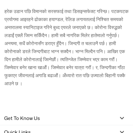
हरेक उडान पछि विमानको सरसफाई तथा डिसइन्सफेक्ट गरिन्छ। पटकपटक
प्रयोगमा आइरहने ढोकाका हयाण्डल, रेलिङ लगायतलाई निश्चित समयको
अन्तरालमा स्यानिटाइज गरिने बुध्द एयरले जनाएको छ। कोरोना विरुद्धको
लडाईं एक्लै जित्न सकिँदैन। हामी सबै नागरिक मिलेर हातेमालो गर्नुपर्छ।
अन्त्यमा, सधैं कोरोनासँग डराएर हुँदैन। जिन्दगी त चलाउनै पर्छ। हामी
कोरोनाको डरले जिन्दगीबाट भाग्न सक्दैन। भाग्न मिल्दैन पनि। आखिर एक
दिन हामीले कोरोनालाई जित्नेछौं। त्यतिन्जेल जिम्मेवार भएर काम गरौं।
जिम्मेवार बनेर खाना खाऔं। जिम्मेवार बनेर यात्रा गरौं। र, जिन्दगीका गाँठा
फुकाएर जीवनलाई अगाडि बढाऔं। अँध्यारो रात पछि उज्यालो बिहानी पक्कै
आउने छ ।
Get To Know Us
Quick Links