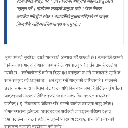
पटक हवाई यात्रा गरें । ३५ मिनेटको यात्रामा आफूलाई सुरक्षित
महशुस गरें । नौलो तर रमाइलो अनुभव भयो । फेस सिल्ड
लगाउँदा गर्मी हुँदो रहेछ । बडादशैंको मुखमा गरिएको यो यात्रा
जिन्दगीकै अविस्मरणिय यात्रा बन्न पुग्यो ।
बुध्द एयरले सुरक्षित हवाई यात्राको अभ्यास गर्दै आएको छ। कम्पनीले आफ्नो
निर्देशिकामा यात्रु र आफ्ना कर्मचारीले अपनाउनु पर्ने सर्तकताबारे उल्लेख
गरेको छ। कर्मचारीलाई तालिम दिएर दक्ष बनाएको छ भने यात्रुलाई सुरक्षित
रहन आग्रह गर्दै आएको छ। अब कुरा गरौं यात्रुको दायित्वबारे। यात्रुले
उडान समय भन्दा कम्तिमा डेढ घन्टा अघि विमानस्थलमा रिपोर्टिङ गर्नु पर्नेछ।
यात्रुहरूले मास्क र सेनिटाइजर लगाएर मात्र विमानस्थलमा प्रवेश
पाउँछन्। ई–टिकेटबाट चेकिङ गरि आफ्नो ब्यागेज तराजुमा राख्नु पर्नेछ।
विमानस्थलमा दुईपटक यात्रुहरूको शरीरको तापक्रम परिक्षण र हात
स्यानिटाइज गरिन्छ। हरेक यात्रुले फाराम भरेर आफूमा कोभिड–१९को
संक्रमण नभएको स्वघोषणा गर्नु पर्नेछ।