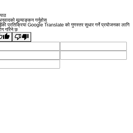
 पाठ
नुवादको मूल्याङ्कन गर्नुहोस्
ईंको प्रतिक्रिया Google Translate को गुणस्तर सुधार गर्ने प्रयोजनका लागि
योग गरिने छ