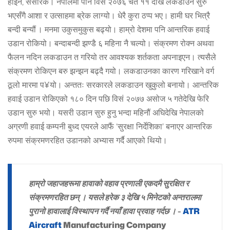
होइन, संसारकै। नेपालमा पनि विसं २०७६ चैत ११ देखि लकडाउन सुरु
भएसँगै आशा र उत्साहमा ब्रेक लाग्यो। धेरै कुरा ठप्प भए। हामी घर भित्रै
बन्दी बन्यौं । मनमा उकुसमुकुस बढ्यो। हाम्रो देशमा पनि आन्तरिक हवाई
उडान रोकियो। बन्दाबन्दी झण्डै ६ महिना नै चल्यो। संक्रमण रोक्न अथवा
फैलन नदिन लकडाउन त गरियो तर आवश्यक शर्तकता अपनाइएन। त्यसैले
संक्रमण रोकिएन बरु झन्झन बढ्दै गयो। लकडाउनका कारण गरिखाने वर्ग
ठूलो मारमा प¥यो। अन्ततः सरकारले लकडाउन खुकुलो बनायो। आन्तरिक
हवाई उडान रोकिएको १८० दिन पछि विसं २०७७ असोज ५ गतेदेखि फेरि
उडान सुरु भयो। यसरी उडान सुरु हुनु भन्दा महिनौं अघिदेखि नेपालको
अग्रणी हवाई कम्पनी बुध्द एयरले आफैं ‘सुरक्षा निर्देशिका’ बनाएर आन्तरिक
रुपमा संक्रमणरहित उडानको अभ्यास गर्दै आएको थियो।
हाम्रो जहाजहरूमा हावाको वहाव प्रणाली एकदमै सुरक्षित र
संक्रमणरहित छन् । यसले हरेक ३ देखि ५ मिनेटको अन्तरालमा
पुरानो हावालाई विस्थापन गर्दै नयाँ हावा प्रवाह गर्दछ । -
ATR
Aircraft
Manufacturing Company