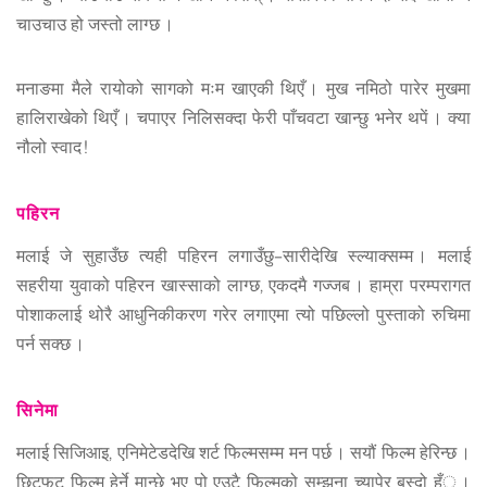
चाउचाउ हो जस्तो लाग्छ ।
मनाङमा मैले रायोको सागको मःम खाएकी थिएँ । मुख नमिठो पारेर मुखमा
हालिराखेको थिएँ । चपाएर निलिसक्दा फेरी पाँचवटा खान्छु भनेर थपें । क्या
नौलो स्वाद !
पहिरन
मलाई जे सुहाउँछ त्यही पहिरन लगाउँछु–सारीदेखि स्ल्याक्सम्म । मलाई
सहरीया युवाको पहिरन खास्साको लाग्छ, एकदमै गज्जब । हाम्रा परम्परागत
पोशाकलाई थोरै आधुनिकीकरण गरेर लगाएमा त्यो पछिल्लो पुस्ताको रुचिमा
पर्न सक्छ ।
सिनेमा
मलाई सिजिआइ, एनिमेटेडदेखि शर्ट फिल्मसम्म मन पर्छ । सयौं फिल्म हेरिन्छ ।
छिटफुट फिल्म हेर्ने मान्छे भए पो एउटै फिल्मको सम्झना च्यापेर बस्दो हँु ।