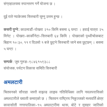
संग्रहालयमा रुपान्तरण गर्ने योजना छ ।
दुई राते प्याकेजमा सिरुबारी घुम्नु उत्तम हुन्छ ।
कसरी पुग्ने :
काठमाडौं–पोखरा २१० किमि बसमा ६ घन्टा । हवाई यात्रा २५
मिनेट । पोखरा–कार्कीनेटा–सिरुबारी ६४ किमि । पोखराको पृथ्वीचोकबाट
बिहान १०ः३०, ११ र दिउसो १ बजे छुट्ने सिरुबारी जाने बस छुट्छन् । बसमा
५ घन्टा ।
सम्पर्क
: जुम गुरुङ–९८४६१५९३८८
संयोजक, पर्यटन विकास समिति सिरुबारी
अमलटारी
चितवनको सौराहा जस्तै वाइल्ड लाइफ गतिविधिका लागि नवलपरासिको
अमलटारीले ख्याती कमाएको छ । चितवन राष्ट्रिय निकुञ्जको मध्यवर्ति क्षेत्र
कावासोती नगरपालिका–१५ अमलटारीमा थारू, बोटे र मुसहर जातिको