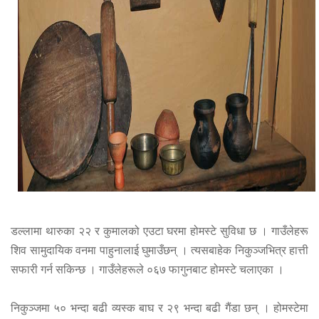
डल्लामा थारुका २२ र कुमालको एउटा घरमा होमस्टे सुविधा छ । गाउँलेहरू
शिव सामुदायिक वनमा पाहुनालाई घुमाउँछन् । त्यसबाहेक निकुञ्जभित्र हात्ती
सफारी गर्न सकिन्छ । गाउँलेहरूले ०६७ फागुनबाट होमस्टे चलाएका ।
निकुञ्जमा ५० भन्दा बढी व्यस्क बाघ र २९ भन्दा बढी गैंडा छन् । होमस्टेमा