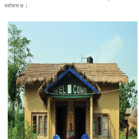
बसोबास छ ।