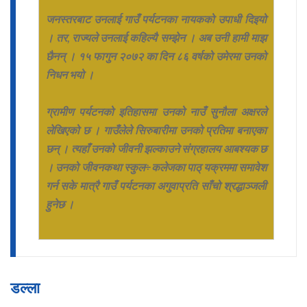
जनस्तरबाट उनलाई गाउँ पर्यटनका नायकको उपाधी दिइयो
। तर, राज्यले उनलाई कहिल्यै सम्झेन । अब उनी हामी माझ
छैनन् । १५ फागुन २०७२ का दिन ८६ वर्षको उमेरमा उनको
निधन भयो ।
ग्रामीण पर्यटनको इतिहासमा उनको नाउँ सुनौला अक्षरले
लेखिएको छ । गाउँलेले सिरुबारीमा उनको प्रतिमा बनाएका
छन् । त्यहाँ उनको जीवनी झल्काउने संग्रहालय आबश्यक छ
। उनको जीवनकथा स्कुल÷कलेजका पाठ् यक्रममा समावेश
गर्न सके मात्रै गाउँ पर्यटनका अगुवाप्रति साँचो श्रद्धाञ्जली
हुनेछ ।
डल्ला