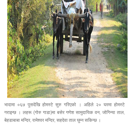
भादामा ०६७ पुसदेखि होमस्टे सुरु गरिएको । अहिले २० घरमा होमस्टे
गराइन्छ । लहरू (गोरु गाडा)मा बसेर गणेश सामुदायिक वन, जोगिन्या ताल,
बेहडाबाबा मन्दिर, रामेश्वर मन्दिर, सहदेवा ताल घुम्न सकिन्छ ।