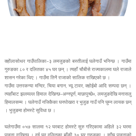
क्होंलासोथर गाउँपालिका–३ लमजुङको बस्तीलाई घलेगाउँ भनिन्छ । गाउँमा
गुरुङका ८० र दलितका ४५ घर छन् । त्यहाँ चौबीसे राज्यकालमा घले राजाले
शासन गरेका थिए । गाउँमा तिनै राजाको सालिक राखिएको छ ।
गाउँमा उत्तरकन्या मन्दिर, चिया बगान, भ्यू टावर, क्होईबो आदि सम्पदा छन् ।
त्यहाँबाट झलमल्ल हिमाल देखिन्छ–अन्नपूर्ण, माछापुच्छे«, लमजुङदेखि मनासलु
हिमालसम्म । घलेगाउँ नजिकैका घनपोखरा र भुजुङ गाउँ पनि घुम्न लायक छन्
। भुजुङमा होमस्टे सुविधा छ ।
घलेगाउँमा ०५७ सालमा १२ घरबाट होमस्टे सुरु गरिएकामा अहिले ३२ घरमा
पाहुना राखिन्छ । दुई घर दलितका बाँकी ३० घर गुरुङका । साँझ पाहुनाको