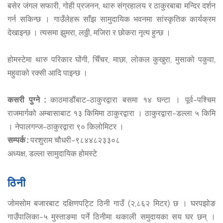
बसेर जंगल सफारी, गोही प्रजनन, थारु संग्रहालय र ठाकुरबाबा मन्दिर दर्शन
गर्न सकिन्छ । गाउँलेहरू साँझ सामुदायिक भवनमा सांस्कृतिक कार्यक्रम
देखाइन्छ । त्यसमा झुमरा, लठ्ठी, मजिरा र छोकरा नृत्य हुन्छ ।
होमस्टेमा थारु परिकार घोंगी, चिँचर, माछा, लोकल कुखुरा, मुसाको पकुवा,
महुवाको रक्सी आदि पाइन्छ ।
कसरी पुग्ने :
काठमाडौंबाट–ठाकुरद्वारा बसमा १४ घन्टा । पूर्व–पश्चिम
राजमार्गको अम्बासाबाट १३ किमिमा ठाकुरद्वारा । ठाकुरद्वारा–डल्ला ५ किमि
। नेपालगन्ज–ठाकुरद्वारा ९० किलोमिटर ।
सम्पर्क :
परशुराम चौधरी–९८४४८२३३०८
अध्यक्ष, डल्ला सामुदायिक होमस्टे
ठिनी
जोमसोम बजारबाट दक्षिणपट्टि ठिनी गाउँ (२,८६२ मिटर) छ । घरपझोङ
गाउँपालिका–५ मुस्ताङमा पर्ने ठिनीमा थकाली समुदायका सय घर छन् ।