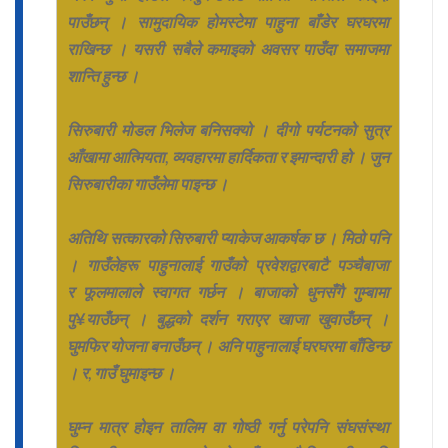
पाउँछन् । सामुदायिक होमस्टेमा पाहुना बाँडेर घरघरमा
राखिन्छ । यसरी सबैले कमाइको अवसर पाउँदा समाजमा
शान्ति हुन्छ ।
सिरुबारी मोडल भिलेज बनिसक्यो । दीगो पर्यटनको सुत्र
आँखामा आत्मियता, व्यवहारमा हार्दिकता र इमान्दारी हो । जुन
सिरुबारीका गाउँलेमा पाइन्छ ।
अतिथि सत्कारको सिरुबारी प्याकेज आकर्षक छ । मिठो पनि
। गाउँलेहरू पाहुनालाई गाउँको प्रवेशद्वारबाटै पञ्चैबाजा
र फूलमालाले स्वागत गर्छन । बाजाको धुनसँगै गुम्बामा
पु¥याउँछन् । बुद्धको दर्शन गराएर खाजा खुवाउँछन् ।
घुमफिर योजना बनाउँछन् । अनि पाहुनालाई घरघरमा बाँडिन्छ
। र, गाउँ घुमाइन्छ ।
घुम्न मात्र होइन तालिम वा गोष्ठी गर्नु परेपनि संघसंस्था