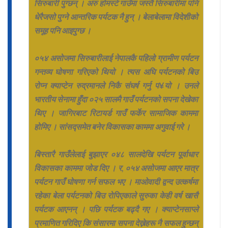
सिरुबारी पुग्छन् । अरु होमस्टे गाउँमा जस्तै सिरुबारीमा पनि
धेरैजसो पुग्ने आन्तरिक पर्यटक नै हुन् । बेलाबेलामा विदेशीको
समूह पनि आइपुग्छ ।
०५४ असोजमा सिरुबारीलाई नेपालकै पहिलो ग्रामीण पर्यटन
गन्तव्य घोषणा गरिएको थियो । त्यस अघि पर्यटनको बिउ
रोप्न क्याप्टेन रुद्रमानले निकै संघर्ष गर्नु प¥यो । उनले
भारतीय सेनामा हुँदा ०२५ सालमै गाउँ पर्यटनको सपना देखेका
थिए । जागिरबाट रिटायर्ड गाउँ फर्केर सामाजिक काममा
होमिए । सांसद्समेत बनेर विकासका काममा अगुवाई गरे ।
बिस्तारै गाउँलेलाई बुझाएर ०४८ सालदेखि पर्यटन पूर्वाधार
विकासका काममा जोड दिए । र, ०५४ असोजमा आएर मात्र
पर्यटन गाउँ घोषणा गर्न सफल भए । माओवादी द्वन्द उत्कर्षमा
रहेका बेला पर्यटनको बिउ रोपिएकाले सुरुका केही वर्ष खासै
पर्यटक आएनन् । पछि पर्यटक बढ्दै गए । क्याप्टेनसाप्ले
प्रमाणित गरिदिए कि संसारमा सपना देख्नेहरू नै सफल हुन्छन्