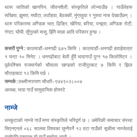
थारू जातिको खानपिन, जीवनशैली, संस्कृतिले लोभ्याउँछ । गाउँलेहरू
सखिया, झुमरा, मघौटा, लठौहवा, बैठक्की, मुंग्रहुवा र गुरुवा नाच देखाउँछन् ।
थारु परिकारमा अण्डिक भात, ढिक्रि, खेरिया, बरिया, पन्झ्रा, अण्डिक रोटी,
गंगटा, घोंघी, सुँगुरको मासु, झिँगे माछा आदि परिकार हुन्छ ।
कसरी पुग्ने :
काठमाडौं–धनगढी ६७५ किमि । काठमाडौं–धनगढी हवाईयात्रा
१ घन्टा १० मिनेट । धनगढीबाट बेली हुँदै भादागाउँ पुग्न १७ किलोमिटर ।
पूर्वपश्चिम राजमार्गको चौमाला खण्डको राजीपुरबाट ७ किमि र झिल
चौराहाबाट १२ किमि पर्छ ।
सम्पर्क :
लक्ष्मीनारायण चौधरी–९७४९०२८००४
अध्यक्ष, भादा गाउँ सामुदायिक होमस्टे
नाम्जे
धनकुटाको नाम्जे गाउँ मगर संस्कृतिले भरिपूर्ण छ । अमेरिकी समाचार संस्था
सिएनएनले ०६८ सालमा विश्वका घुम्नैपर्ने १२ वटा गाउँको सूचीमा नाम्जेलाई
राखेपछि एकाएक यो गाउँ चर्चामा आयो ।