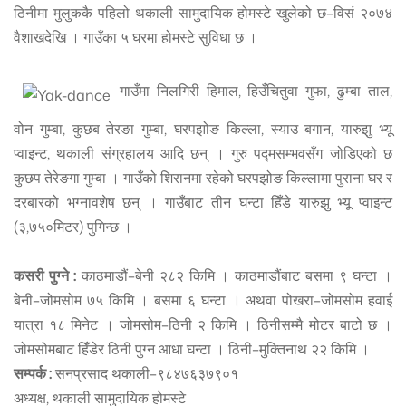
ठिनीमा मुलुककै पहिलो थकाली सामुदायिक होमस्टे खुलेको छ–विसं २०७४
वैशाखदेखि । गाउँका ५ घरमा होमस्टे सुविधा छ ।
गाउँमा निलगिरी हिमाल, हिउँचितुवा गुफा, ढुम्बा ताल,
वोन गुम्बा, कुछब तेरङा गुम्बा, घरपझोङ किल्ला, स्याउ बगान, यारुझु भ्यू
प्वाइन्ट, थकाली संग्रहालय आदि छन् । गुरु पद्मसम्भवसँग जोडिएको छ
कुछप तेरेङगा गुम्बा । गाउँको शिरानमा रहेको घरपझोङ किल्लामा पुराना घर र
दरबारको भग्नावशेष छन् । गाउँबाट तीन घन्टा हिँडे यारुझु भ्यू प्वाइन्ट
(३,७५०मिटर) पुगिन्छ ।
कसरी पुग्ने :
काठमाडौं–बेनी २८२ किमि । काठमाडौंबाट बसमा ९ घन्टा ।
बेनी–जोमसोम ७५ किमि । बसमा ६ घन्टा । अथवा पोखरा–जोमसोम हवाई
यात्रा १८ मिनेट । जोमसोम–ठिनी २ किमि । ठिनीसम्मै मोटर बाटो छ ।
जोमसोमबाट हिँडेर ठिनी पुग्न आधा घन्टा । ठिनी–मुक्तिनाथ २२ किमि ।
सम्पर्क :
सनप्रसाद थकाली–९८४७६३७९०१
अध्यक्ष, थकाली सामुदायिक होमस्टे