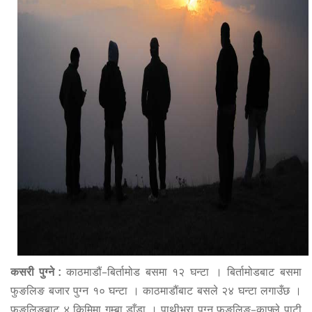
कसरी पुग्ने :
काठमाडौं–बिर्तामोड बसमा १२ घन्टा । बिर्तामोडबाट बसमा
फुङलिङ बजार पुग्न १० घन्टा । काठमाडौंबाट बसले २४ घन्टा लगाउँछ ।
फुङलिङबाट ४ किमिमा गुम्बा डाँडा । पाथीभरा पुग्न फुङलिङ–काफ्ले पाटी