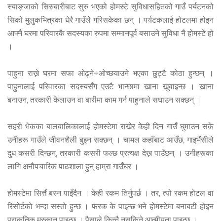
स्याङ्जाको सिरुबारीबाट सुरु भएको होमस्टे सुविधासहितको गाउँ पर्यटनको
सिको मुलुकभित्रका धेरै गाउँले गरिसकेका छन् । पर्यटकलाई होटलमा होइन
आफ्नै घरमा परिवारकै सदस्यका रुपमा सम्मानपूर्व बसाउने सुविधा नै होमस्टे हो
।
पाहुना राख्ने घरमा सफा ओढ्ने÷ओच्छयाउने भएका छुट्टै कोठा हुन्छन् ।
पाहुनालाई परिवारका सदस्यसँग एउटै भान्छामा खाना खुवाइन्छ । खाना
बनाउन, तरकारी केलाउन वा बारीमा काम गर्न पाहुनाले सघाउन सक्छन् ।
सहरी भेकका बालबालिकालाई होमस्टेमा राखेर केही दिन गाउँ घुमाउन सके
उनीहरू गाउँले जीवनशैली बुझ्न सक्छन् । चामल कहाँबाट आउँछ, गाइभैंसीले
दुध कसरी दिन्छन्, तरकारी कसरी फल्छ प्रत्यक्ष देख्न पाउँछन् । उनीहरूका
लागि अनौपचारिक पाठशाला हुन् हाम्रा गाउँघर ।
होमस्टेमा सित्तैं बस्न पाइँदैन । केही रकम तिर्नुपर्छ । तर, त्यो रकम होटल वा
रिसोर्टको भन्दा सस्तो हुन्छ । फरक के पाइन्छ भने होमस्टेमा बनाबटी होइन
प्राकृतिक मुस्कान पाइन्छ । पैसाले किन्नै नसकिने आत्मीयता पाइन्छ ।